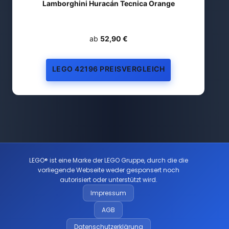
Lamborghini Huracán Tecnica Orange
ab
52,90 €
LEGO 42196 PREISVERGLEICH
LEGO® ist eine Marke der LEGO Gruppe, durch die die
vorliegende Webseite weder gesponsert noch
autorisiert oder unterstützt wird.
Impressum
AGB
Datenschutzerklärung