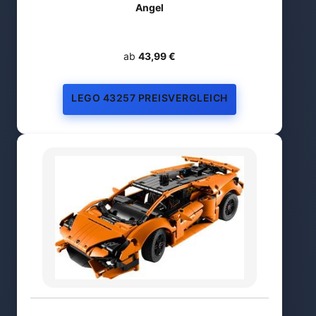
Angel
ab
43,99 €
LEGO 43257 PREISVERGLEICH