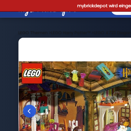
mybrickdepot wird einges
LEGO Themen
>
LEGO Harry Potter™
>
LEGO 4723 Diagon 