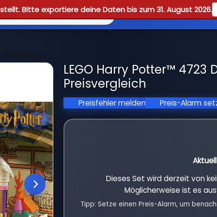
tellt. Bitte exportiere deine Daten bis zum 31. August 2026.
Reviews
Guid
Alley Shops
LEGO Harry Potter™ 4723 
Preisvergleich
Preisfehler melden
Preis-Alarm se
Aktuel
Dieses Set wird derzeit von k
Möglicherweise ist es aus
Tipp: Setze einen Preis-Alarm, um benach