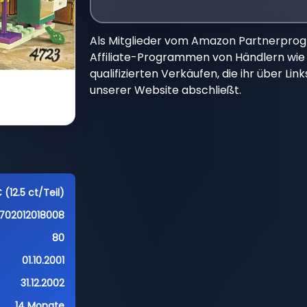
Als Mitglieder vom Amazon Partnerpro
Affiliate-Programmen von Händlern wie 
qualifizierten Verkäufen, die ihr über Li
unserer Website abschließt.
 (12.5 ct/Teil)
702012018008
80
01.10.2001
31.12.2002
14 Monate