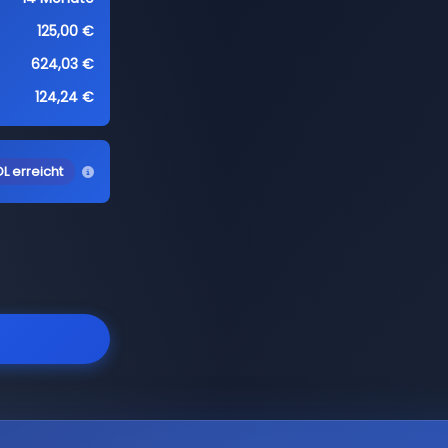
125,00 €
624,03 €
124,24 €
L erreicht