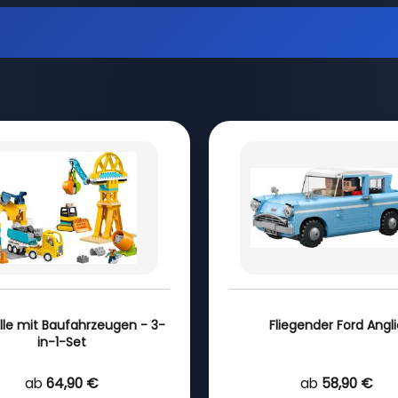
lle mit Baufahrzeugen - 3-
Fliegender Ford Angl
in-1-Set
ab
64,90 €
ab
58,90 €