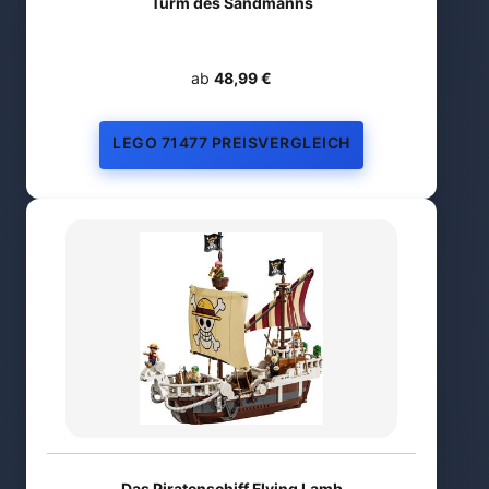
Turm des Sandmanns
ab
48,99 €
LEGO 71477 PREISVERGLEICH
Das Piratenschiff Flying Lamb