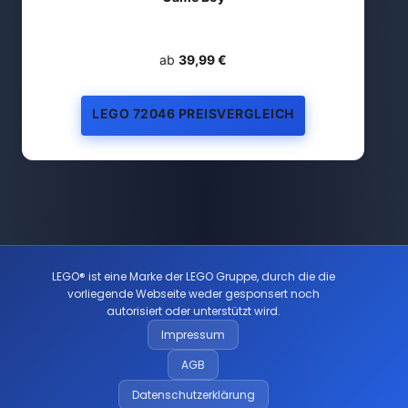
ab
39,99 €
LEGO 72046 PREISVERGLEICH
LEGO® ist eine Marke der LEGO Gruppe, durch die die
vorliegende Webseite weder gesponsert noch
autorisiert oder unterstützt wird.
Impressum
AGB
Datenschutzerklärung