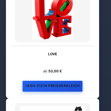
LOVE
ab
53,00 €
LEGO 31214 PREISVERGLEICH