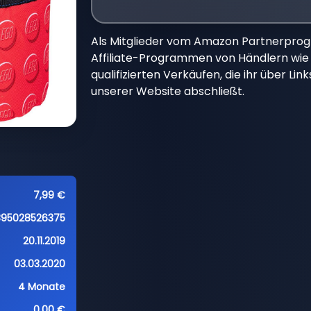
Als Mitglieder vom Amazon Partnerpro
Affiliate-Programmen von Händlern wie 
qualifizierten Verkäufen, die ihr über Li
unserer Website abschließt.
7,99 €
95028526375
20.11.2019
03.03.2020
4 Monate
0,00 €