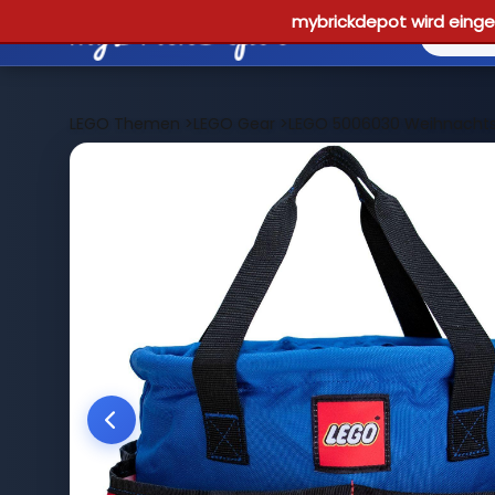
mybrickdepot wird einges
LEGO Themen
>
LEGO Gear
>
LEGO 5006030 Weihnach