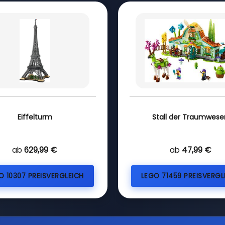
Eiffelturm
Stall der Traumwese
ab
629,99 €
ab
47,99 €
O 10307 PREISVERGLEICH
LEGO 71459 PREISVERGL