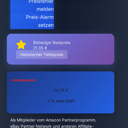
Preisfehler
melden
Preis-Alarm
setzen
Bisheriger Bestpreis
21.35 €
Historischer Tiefstpreis
24,75 €
-1 % vom UVP!
Als Mitglieder vom Amazon Partnerprogramm,
eBay Partner Network und anderen Affiliate-