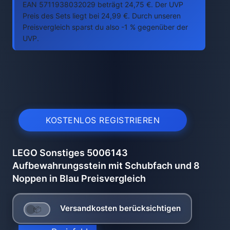
EAN 5711938032029 beträgt 24,75 €. Der UVP
Preis des Sets liegt bei 24,99 €. Durch unseren
Preisvergleich sparst du also -1 % gegenüber der
UVP.
KOSTENLOS REGISTRIEREN
LEGO Sonstiges 5006143
Aufbewahrungsstein mit Schubfach und 8
Noppen in Blau Preisvergleich
Versandkosten berücksichtigen