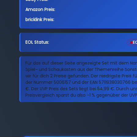
Amazon Preis:
bricklink Preis:
EOL Status:
EO
Für das auf dieser Seite angezeigte Set mit dem 
Spiel- und Schaukasten aus der Themenreihe Sonst
wir für dich 2 Preise gefunden. Der niedrigste Preis f
der Nummer 5006157 und der EAN 5711938030766 be
€. Der UVP Preis des Sets liegt bei 54,99 €. Durch u
Preisvergleich sparst du also -1 % gegenüber der UVP