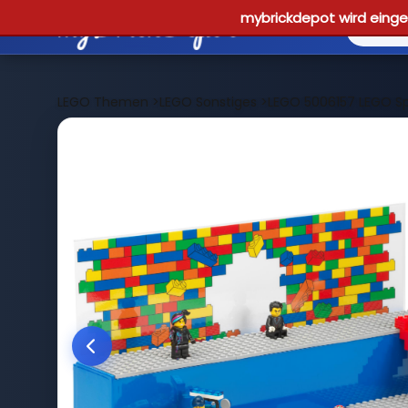
mybrickdepot wird einges
LEGO Themen
>
LEGO Sonstiges
>
LEGO 5006157 LEGO Sp