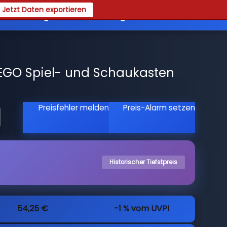
Jetzt Daten exportieren
es
Registrieren
Login
LEGO Spiel- und Schaukasten
Preisfehler melden
Preis-Alarm setzen
Historischer Tiefstpreis
54,25 €
-1 % vom UVP!