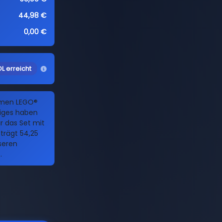
44,98 €
0,00 €
L erreicht
Namen LEGO®
iges haben
ür das Set mit
trägt 54,25
nseren
.