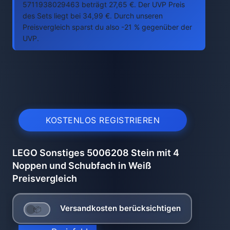
5711938029463 beträgt 27,65 €. Der UVP Preis
des Sets liegt bei 34,99 €. Durch unseren
Preisvergleich sparst du also -21 % gegenüber der
UVP.
KOSTENLOS REGISTRIEREN
LEGO Sonstiges 5006208 Stein mit 4
Noppen und Schubfach in Weiß
Preisvergleich
Versandkosten berücksichtigen