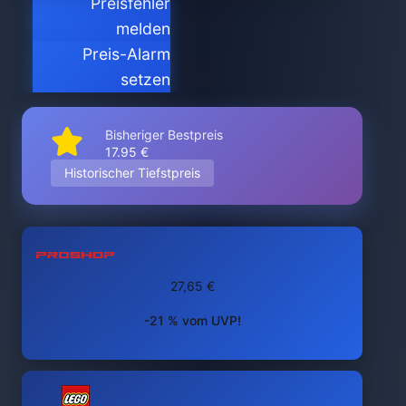
Preisfehler
melden
Preis-Alarm
setzen
Bisheriger Bestpreis
17.95 €
Historischer Tiefstpreis
27,65 €
-21 % vom UVP!