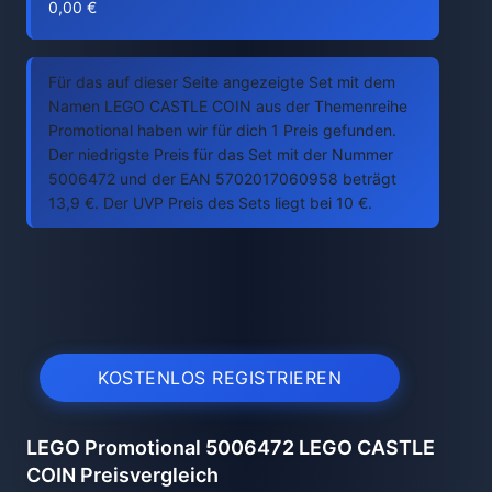
0,00 €
Für das auf dieser Seite angezeigte Set mit dem
Namen LEGO CASTLE COIN aus der Themenreihe
Promotional haben wir für dich 1 Preis gefunden.
Der niedrigste Preis für das Set mit der Nummer
5006472 und der EAN 5702017060958 beträgt
13,9 €. Der UVP Preis des Sets liegt bei 10 €.
KOSTENLOS REGISTRIEREN
LEGO Promotional 5006472 LEGO CASTLE
COIN Preisvergleich