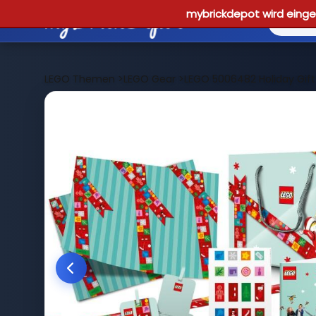
mybrickdepot wird einges
LEGO Themen
>
LEGO Gear
>
LEGO 5006482 Holiday Gift