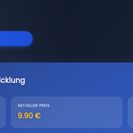
icklung
AKTUELLER PREIS
9.90 €