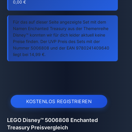
0,00 €
Für das auf dieser Seite angezeigte Set mit dem
Namen Enchanted Treasury aus der Themenreihe
Disney™ konnten wir für dich leider aktuell keine
Preise finden. Der UVP Preis des Sets mit der
Nummer 5006808 und der EAN 9780241409640
liegt bei 14,99 €.
KOSTENLOS REGISTRIEREN
LEGO Disney™ 5006808 Enchanted
Treasury Preisvergleich