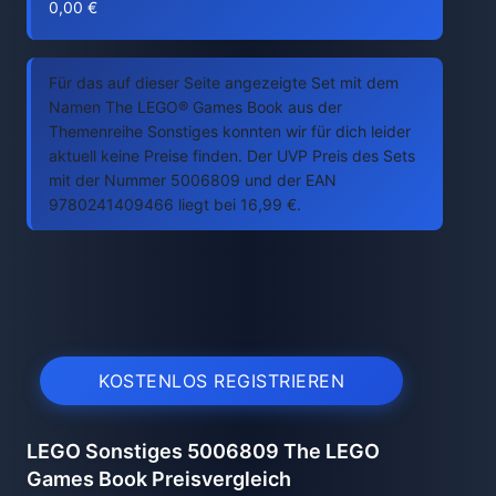
0,00 €
Für das auf dieser Seite angezeigte Set mit dem
Namen The LEGO® Games Book aus der
Themenreihe Sonstiges konnten wir für dich leider
aktuell keine Preise finden. Der UVP Preis des Sets
mit der Nummer 5006809 und der EAN
9780241409466 liegt bei 16,99 €.
KOSTENLOS REGISTRIEREN
LEGO Sonstiges 5006809 The LEGO
Games Book Preisvergleich