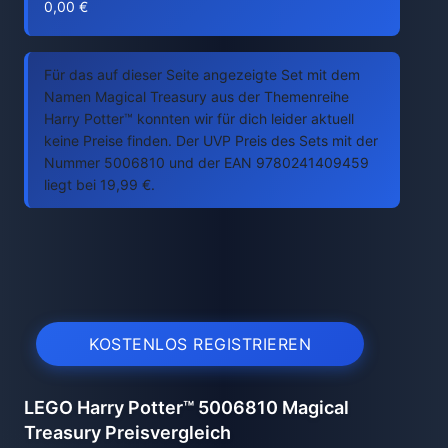
0,00 €
Für das auf dieser Seite angezeigte Set mit dem
Namen Magical Treasury aus der Themenreihe
Harry Potter™ konnten wir für dich leider aktuell
keine Preise finden. Der UVP Preis des Sets mit der
Nummer 5006810 und der EAN 9780241409459
liegt bei 19,99 €.
KOSTENLOS REGISTRIEREN
LEGO Harry Potter™ 5006810 Magical
Treasury Preisvergleich