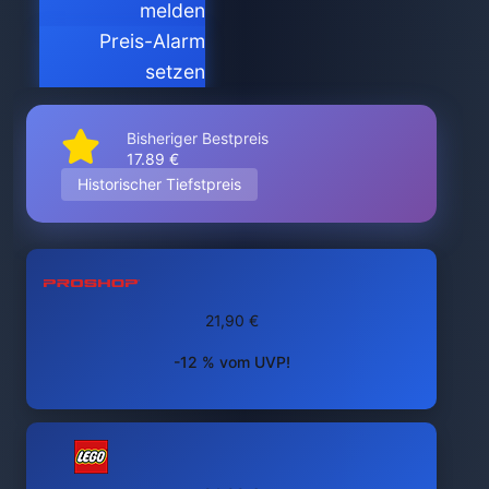
melden
Preis-Alarm
setzen
Bisheriger Bestpreis
17.89 €
Historischer Tiefstpreis
21,90 €
-12 % vom UVP!