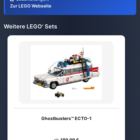
Zur LEGO Webseite
Weitere LEGO
Sets
®
Ghostbusters™ ECTO-1
ab
189,99 €