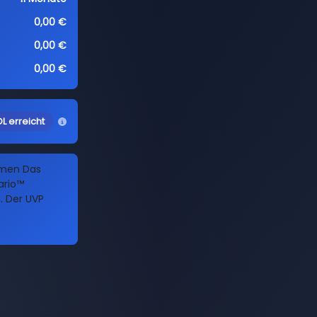
0,00 €
0,00 €
0,00 €
L erreicht
amen Das
ario™
n. Der UVP