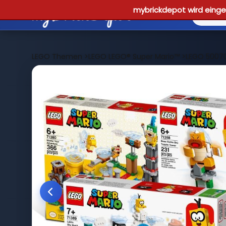
mybrickdepot wird einges
LEGO Themen
>
LEGO LEGO® Super Mario™
>
LEGO 50070