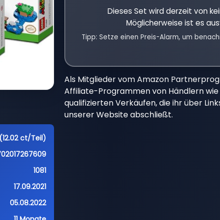
Dieses Set wird derzeit von k
Möglicherweise ist es aus
Tipp: Setze einen Preis-Alarm, um benach
Als Mitglieder vom Amazon Partnerpro
Affiliate-Programmen von Händlern wie 
qualifizierten Verkäufen, die ihr über Li
unserer Website abschließt.
(12.02 ct/Teil)
702017267609
1081
17.09.2021
05.08.2022
11 Monate