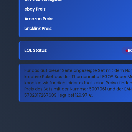
ebay Preis:
Amazon Preis:
bricklink Preis:
EOL Status:
EO
Für das auf dieser Seite angezeigte Set mit dem N
kreative Paket aus der Themenreihe LEGO® Super M
konnten wir für dich leider aktuell keine Preise finde
Preis des Sets mit der Nummer 5007061 und der EAN
5702017267609 liegt bei 129,97 €.