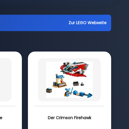
Zur LEGO Webseite
be
Der Crimson Firehawk