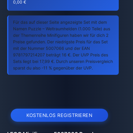
0,00 €
Für das auf dieser Seite angezeigte Set mit dem
Namen Puzzle – Weltraumhelden (1.000 Teile) aus
der Themenreihe Minifiguren haben wir für dich 2
Preise gefunden. Der niedrigste Preis für das Set
mit der Nummer 5007066 und der EAN
9781797214207 beträgt 16 €. Der UVP Preis des
Sets liegt bei 17,99 €. Durch unseren Preisvergleich
sparst du also -11 % gegenüber der UVP.
KOSTENLOS REGISTRIEREN