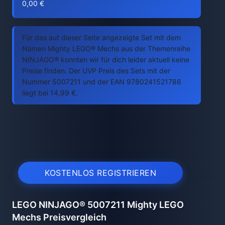
0,00 €
Für das auf dieser Seite angezeigte Set mit dem
Namen Mighty LEGO® Mechs aus der Themenreihe
NINJAGO® konnten wir für dich leider aktuell keine
Preise finden. Der UVP Preis des Sets mit der
Nummer 5007211 und der EAN 9780241521786
liegt bei 14,99 €.
KOSTENLOS REGISTRIEREN
LEGO NINJAGO® 5007211 Mighty LEGO
Mechs Preisvergleich