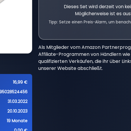
Dieses Set wird derzeit von k
Möglicherweise ist es aus
Tipp: Setze einen Preis-Alarm, um benach
Als Mitglieder vom Amazon Partnerpro
Affiliate-Programmen von Händlern wie 
qualifizierten Verkäufen, die ihr über Li
unserer Website abschließt.
16,99 €
95028524456
31.03.2022
20.10.2023
19 Monate
0,00 €