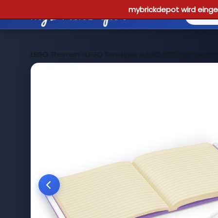
mybrickdepot wird einges
LEGO Themen
>
LEGO Sonstiges
>
LEGO 5007245 Verschl