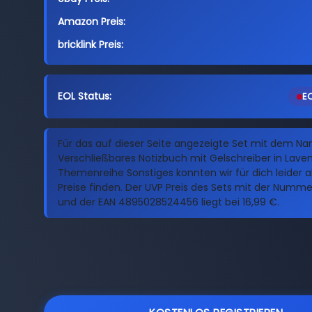
Amazon Preis:
bricklink Preis:
EOL Status:
EO
Für das auf dieser Seite angezeigte Set mit dem N
Verschließbares Notizbuch mit Gelschreiber in Laven
Themenreihe Sonstiges konnten wir für dich leider ak
Preise finden. Der UVP Preis des Sets mit der Numm
und der EAN 4895028524456 liegt bei 16,99 €.