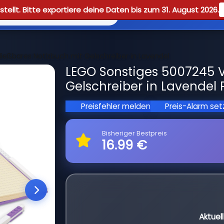
tellt. Bitte exportiere deine Daten bis zum 31. August 2026.
Reviews
Guid
ießbares Notizbuch mit Gelschreiber in Lavendel
LEGO Sonstiges 5007245 V
Gelschreiber in Lavendel 
Preisfehler melden
Preis-Alarm se
Bisheriger Bestpreis
16.99 €
Aktuel