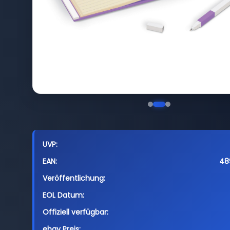
UVP:
EAN:
48
Veröffentlichung:
EOL Datum:
Offiziell verfügbar:
ebay Preis: