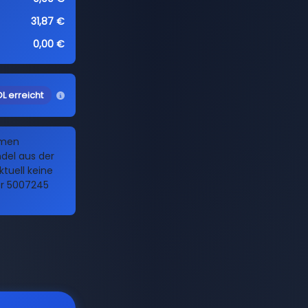
31,87 €
0,00 €
L erreicht
amen
del aus der
tuell keine
er 5007245