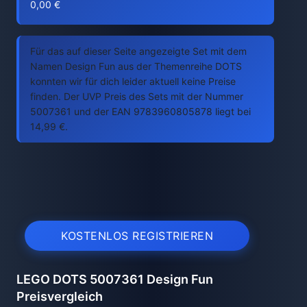
0,00 €
Für das auf dieser Seite angezeigte Set mit dem
Namen Design Fun aus der Themenreihe DOTS
konnten wir für dich leider aktuell keine Preise
finden. Der UVP Preis des Sets mit der Nummer
5007361 und der EAN 9783960805878 liegt bei
14,99 €.
KOSTENLOS REGISTRIEREN
LEGO DOTS 5007361 Design Fun
Preisvergleich