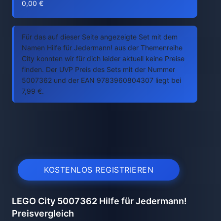
0,00 €
Für das auf dieser Seite angezeigte Set mit dem
Namen Hilfe für Jedermann! aus der Themenreihe
City konnten wir für dich leider aktuell keine Preise
finden. Der UVP Preis des Sets mit der Nummer
5007362 und der EAN 9783960804307 liegt bei
7,99 €.
KOSTENLOS REGISTRIEREN
LEGO City 5007362 Hilfe für Jedermann!
Preisvergleich