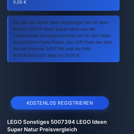
0,00 €
Für das auf dieser Seite angezeigte Set mit dem
Namen LEGO® Ideen Super Natur aus der
Themenreihe Sonstiges konnten wir für dich leider
aktuell keine Preise finden. Der UVP Preis des Sets
mit der Nummer 5007394 und der EAN
9783831043231 liegt bei 19,95 €.
KOSTENLOS REGISTRIEREN
LEGO Sonstiges 5007394 LEGO Ideen
Super Natur Preisvergleich