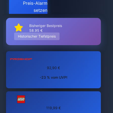
Preis-Alarm
setzen
Bisheriger Bestpreis
58.95 €
Historischer Tiefstpreis
92,90 €
-23 % vom UVP!
119,99 €