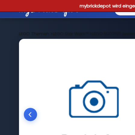
mybrickdepot wird einges
LEGO Themen
>
LEGO Star Wars™
>
LEGO 5007613 Aweso