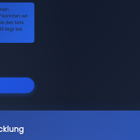
amen
 konnten wir
eis des Sets
 liegt bei
cklung