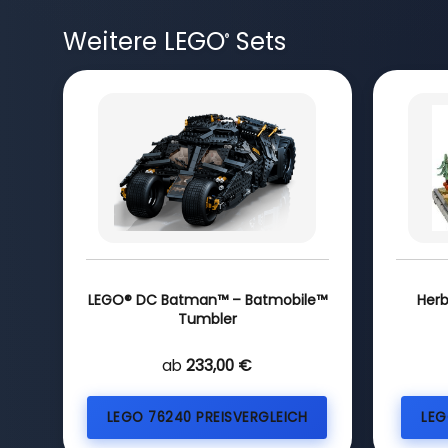
Weitere LEGO
Sets
®
LEGO® DC Batman™ – Batmobile™
Herb
Tumbler
ab
233,00 €
LEGO 76240 PREISVERGLEICH
LEG