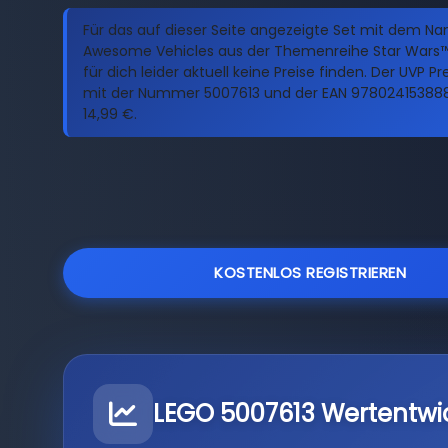
Für das auf dieser Seite angezeigte Set mit dem N
Awesome Vehicles aus der Themenreihe Star Wars™
für dich leider aktuell keine Preise finden. Der UVP Pr
mit der Nummer 5007613 und der EAN 9780241538883
14,99 €.
KOSTENLOS REGISTRIEREN
LEGO 5007613 Wertentwi