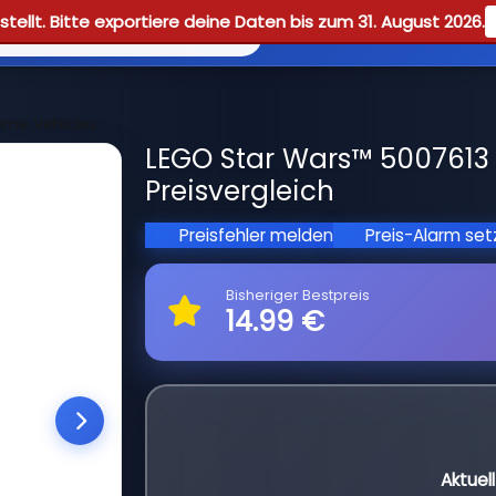
tellt. Bitte exportiere deine Daten bis zum 31. August 2026.
Reviews
Guid
me Vehicles
LEGO Star Wars™ 5007613
Preisvergleich
Preisfehler melden
Preis-Alarm se
Bisheriger Bestpreis
14.99 €
Aktuel