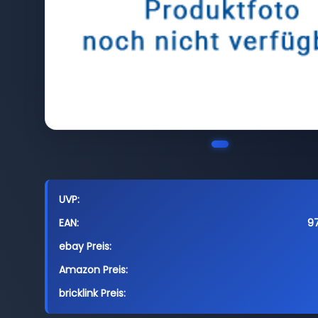
UVP:
EAN:
9
ebay Preis:
Amazon Preis:
bricklink Preis: