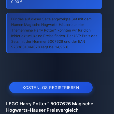
0,00 €
Für das auf dieser Seite angezeigte Set mit dem
Namen Magische Hogwarts-Häuser aus der
Themenreihe Harry Potter™ konnten wir für dich
leider aktuell keine Preise finden. Der UVP Preis des
Sets mit der Nummer 5007626 und der EAN
9783831044078 liegt bei 14,95 €.
KOSTENLOS REGISTRIEREN
LEGO Harry Potter™ 5007626 Magische
Hogwarts-Häuser Preisvergleich