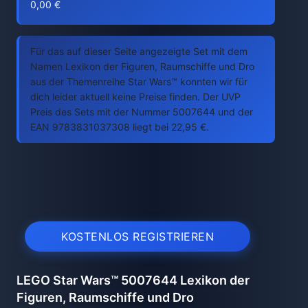
0,00 €
Für das auf dieser Seite angezeigte Set mit dem
Namen Lexikon der Figuren, Raumschiffe und Dro
aus der Themenreihe Star Wars™ konnten wir für
dich leider aktuell keine Preise finden. Der UVP
Preis des Sets mit der Nummer 5007644 und der
EAN 9783831037308 liegt bei 22,95 €.
KOSTENLOS REGISTRIEREN
LEGO Star Wars™ 5007644 Lexikon der
Figuren, Raumschiffe und Dro