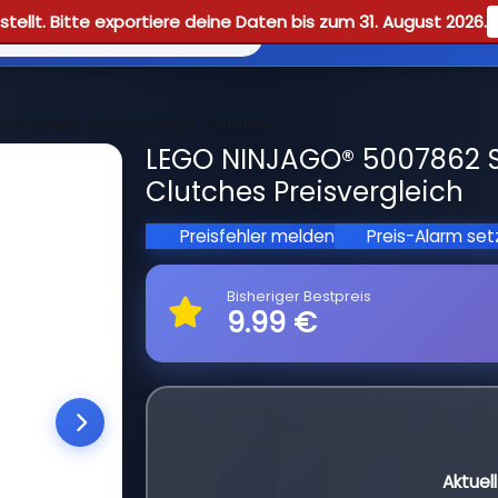
tellt. Bitte exportiere deine Daten bis zum 31. August 2026.
Reviews
Guid
zu Brothers: The Chroma's Clutches
LEGO NINJAGO® 5007862 Sp
Clutches Preisvergleich
Preisfehler melden
Preis-Alarm se
Bisheriger Bestpreis
9.99 €
Aktuel