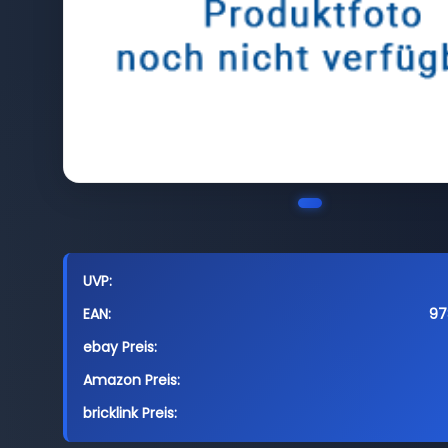
UVP:
EAN:
97
ebay Preis:
Amazon Preis:
bricklink Preis: