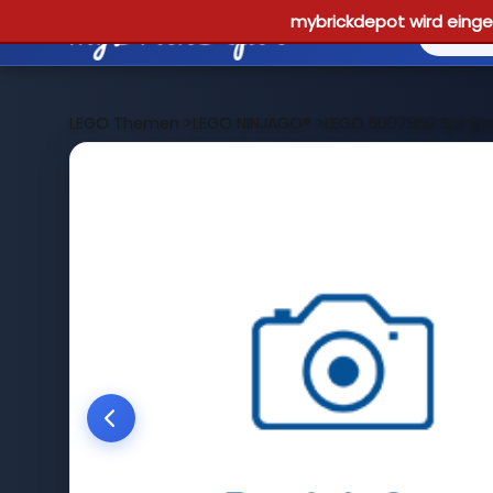
mybrickdepot wird einges
LEGO Themen
>
LEGO NINJAGO®
>
LEGO 5007862 Spinjit