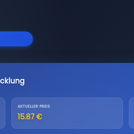
icklung
AKTUELLER PREIS
15.87 €