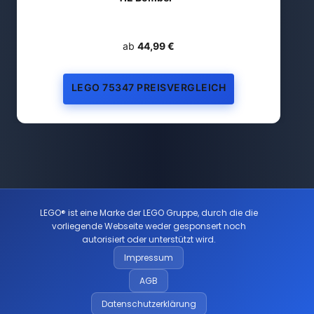
ab
44,99 €
LEGO 75347 PREISVERGLEICH
LEGO® ist eine Marke der LEGO Gruppe, durch die die
vorliegende Webseite weder gesponsert noch
autorisiert oder unterstützt wird.
Impressum
AGB
Datenschutzerklärung