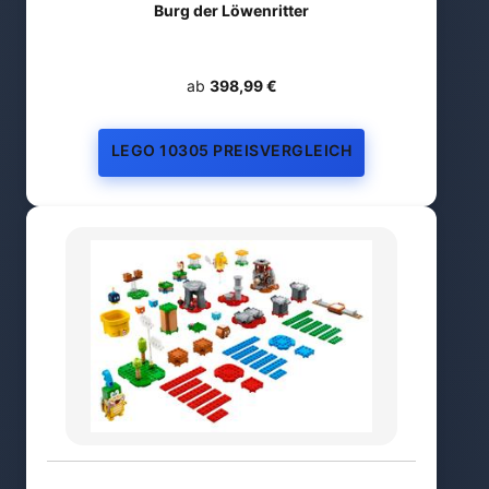
Burg der Löwenritter
ab
398,99 €
LEGO 10305 PREISVERGLEICH