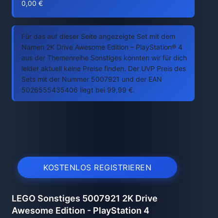
0,00 €
Für das auf dieser Seite angezeigte Set mit dem
Namen 2K Drive Awesome Edition – PlayStation® 4
aus der Themenreihe Sonstiges konnten wir für dich
leider aktuell keine Preise finden. Der UVP Preis des
Sets mit der Nummer 5007921 und der EAN
5026555435406 liegt bei 99,99 €.
KOSTENLOS REGISTRIEREN
LEGO Sonstiges 5007921 2K Drive
Awesome Edition - PlayStation 4