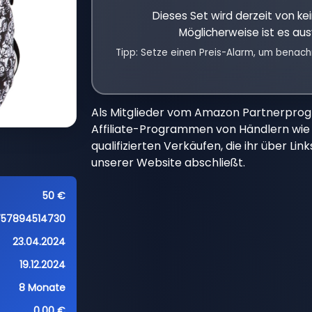
Dieses Set wird derzeit von k
Möglicherweise ist es aus
Tipp: Setze einen Preis-Alarm, um benach
Als Mitglieder vom Amazon Partnerpro
Affiliate-Programmen von Händlern wie 
qualifizierten Verkäufen, die ihr über Li
unserer Website abschließt.
50 €
757894514730
23.04.2024
19.12.2024
8 Monate
0,00 €