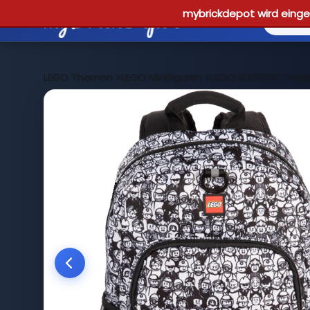
mybrickdepot wird einges
LEGO Themen
>
LEGO Minifiguren
>
LEGO 5008695 Tradit