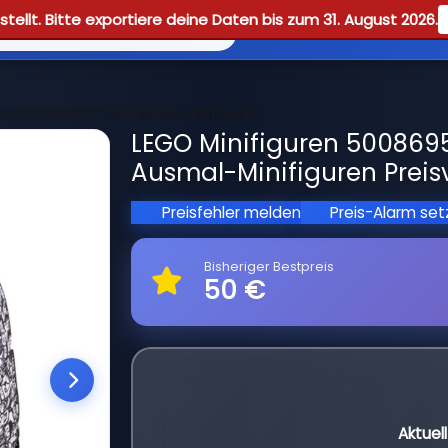
tellt. Bitte exportiere deine Daten bis zum 31. August 2026.
Reviews
Guid
ionsrucksack mit Ausmal-Minifiguren
LEGO Minifiguren 5008695
Ausmal-Minifiguren Preis
Preisfehler melden
Preis-Alarm se
Bisheriger Bestpreis
50 €
Aktuel