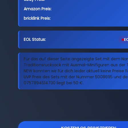
Amazon Preis:
bricklink Preis:
EOL Status:
EO
Für das auf dieser Seite angezeigte Set mit dem N
Traditionsrucksack mit Ausmal-Minifiguren aus der
NEW konnten wir für dich leider aktuell keine Preise f
UVP Preis des Sets mit der Nummer 5008695 und de
0757894514730 liegt bei 50 €.