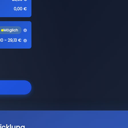
0,00 €
Möglich
30 - 29,13 €
icklung