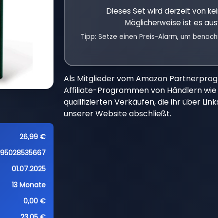
Dieses Set wird derzeit von k
Möglicherweise ist es aus
Tipp: Setze einen Preis-Alarm, um benach
Als Mitglieder vom Amazon Partnerpro
Affiliate-Programmen von Händlern wie 
qualifizierten Verkäufen, die ihr über Li
unserer Website abschließt.
26,99 €
95028535667
01.07.2025
13 Monate
0,00 €
23,05 €