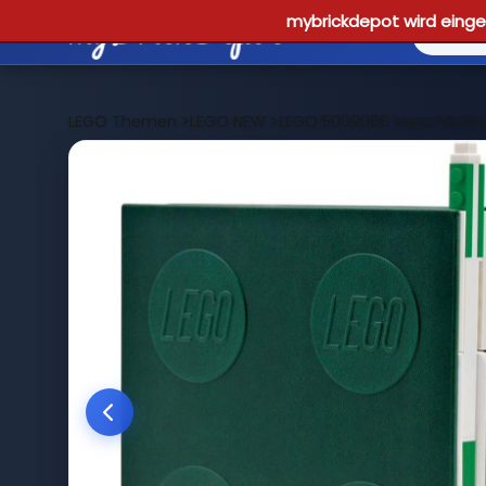
mybrickdepot wird einges
LEGO Themen
>
LEGO NEW
>
LEGO 5009066 Verschließba