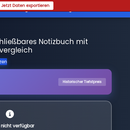
Jetzt Daten exportieren
es
Registrieren
Login
ließbares Notizbuch mit
svergleich
tzen
Historischer Tiefstpreis
l nicht verfügbar