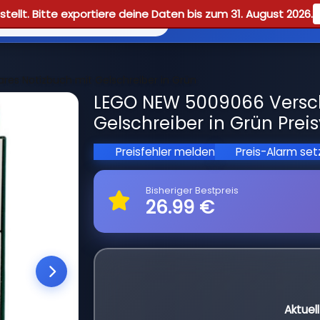
tellt. Bitte exportiere deine Daten bis zum 31. August 2026.
Reviews
Guid
res Notizbuch mit Gelschreiber in Grün
LEGO NEW 5009066 Versch
Gelschreiber in Grün Prei
Preisfehler melden
Preis-Alarm se
Bisheriger Bestpreis
26.99 €
Aktuel