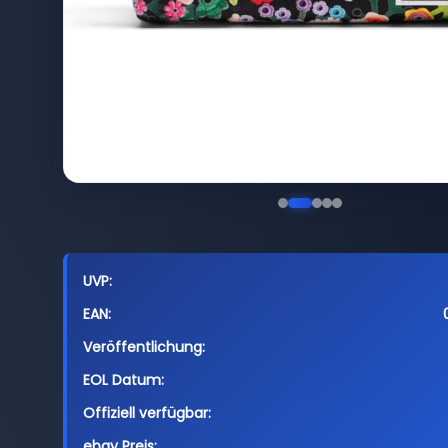
UVP:
EAN:
Veröffentlichung:
EOL Datum:
Offiziell verfügbar:
ebay Preis: