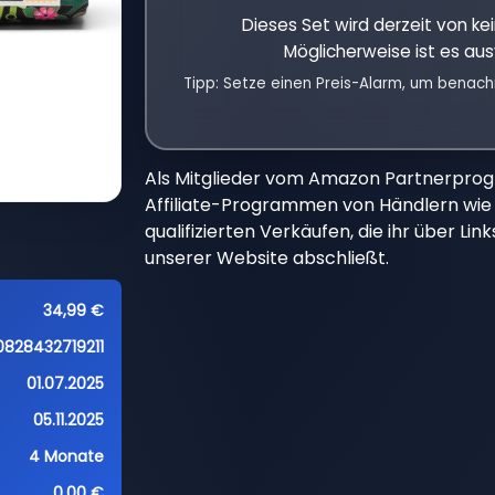
Dieses Set wird derzeit von k
Möglicherweise ist es aus
Tipp: Setze einen Preis-Alarm, um benach
Als Mitglieder vom Amazon Partnerpro
Affiliate-Programmen von Händlern wie 
qualifizierten Verkäufen, die ihr über Li
unserer Website abschließt.
34,99 €
0828432719211
01.07.2025
05.11.2025
4 Monate
0,00 €