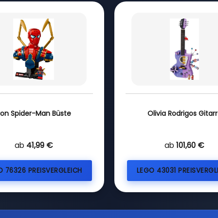
ron Spider-Man Büste
Olivia Rodrigos Gitar
ab
41,99 €
ab
101,60 €
O 76326 PREISVERGLEICH
LEGO 43031 PREISVERGL