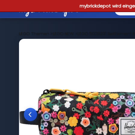
mybrickdepot wird einges
LEGO Themen
>
LEGO NEW
>
LEGO 5009291 Settlement Pe