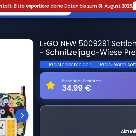
tellt. Bitte exportiere deine Daten bis zum 31. August 2026.
Reviews
Guid
ncil Case Little Herschel - Schnitzeljagd-Wiese
LEGO NEW 5009291 Settleme
- Schnitzeljagd-Wiese Pre
Preisfehler melden
Preis-Alarm se
Bisheriger Bestpreis
34.99 €
Aktuel