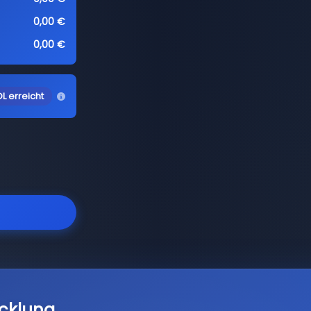
0,00 €
0,00 €
L erreicht
cklung