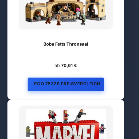
Boba Fetts Thronsaal
ab
70,61 €
LEGO 75326 PREISVERGLEICH