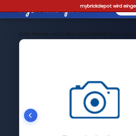
mybrickdepot wird einges
LEGO Themen
>
LEGO NEW
>
LEGO 5010085 Nike x LEGO Co