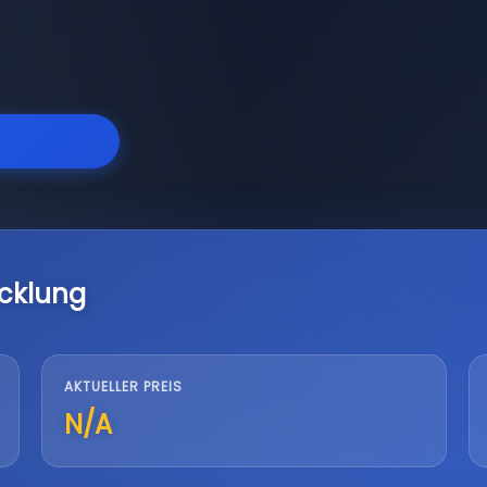
cklung
AKTUELLER PREIS
N/A