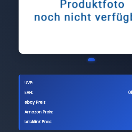
UVP:
EAN:
0
ebay Preis:
Amazon Preis:
bricklink Preis: