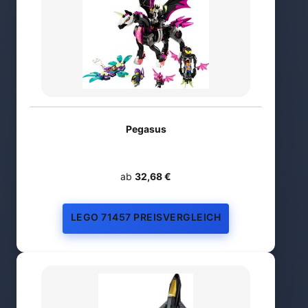
Pegasus
ab
32,68 €
LEGO 71457 PREISVERGLEICH