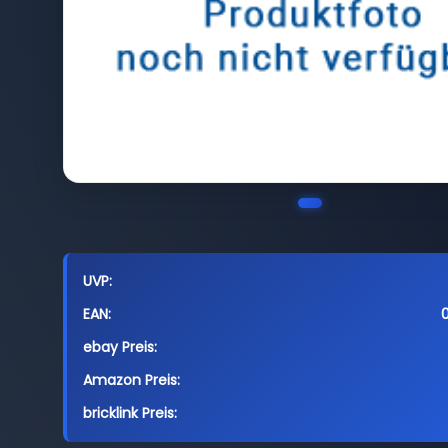
UVP:
EAN:
ebay Preis:
Amazon Preis:
bricklink Preis: