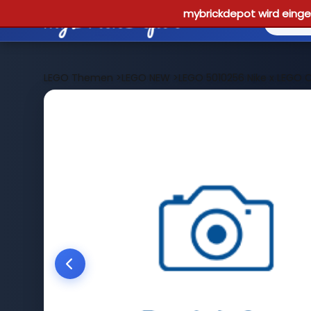
mybrickdepot wird einges
LEGO Themen
>
LEGO NEW
>
LEGO 5010256 Nike x LEGO Co