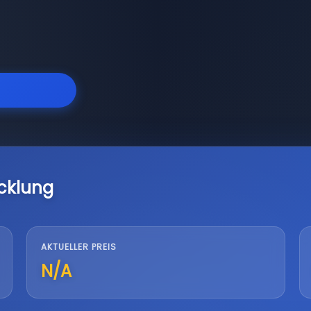
cklung
AKTUELLER PREIS
N/A