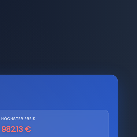
HÖCHSTER PREIS
982.13 €