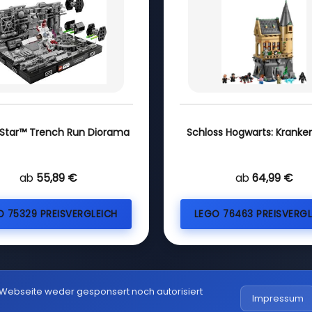
Star™ Trench Run Diorama
Schloss Hogwarts: Kranken
ab
55,89 €
ab
64,99 €
O 75329 PREISVERGLEICH
LEGO 76463 PREISVERGL
 Webseite weder gesponsert noch autorisiert
Impressum