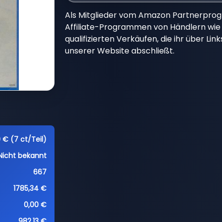
Als Mitglieder vom Amazon Partnerpro
Affiliate-Programmen von Händlern wie 
qualifizierten Verkäufen, die ihr über Li
unserer Website abschließt.
 € (7 ct/Teil)
Nicht bekannt
667
1785,34 €
0,00 €
982,13 €