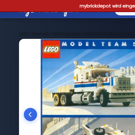
mybrickdepot wird einges
LEGO Themen
>
LEGO System
>
LEGO 5580 Highway Rig