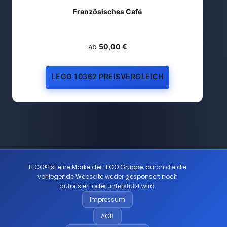
Französisches Café
ab
50,00 €
LEGO 10362 PREISVERGLEICH
LEGO® ist eine Marke der LEGO Gruppe, durch die die
vorliegende Webseite weder gesponsert noch
autorisiert oder unterstützt wird.
Impressum
AGB