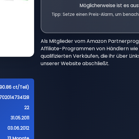
Möglicherweise ist es aus
Tipp: Setze einen Preis-Alarm, um benach
Als Mitglieder vom Amazon Partnerpro
Affiliate-Programmen von Händlern wie 
qualifizierten Verkäufen, die ihr über Li
unserer Website abschließt.
90.86 ct/Teil)
702014734128
22
31.05.2011
03.06.2012
13 Monate