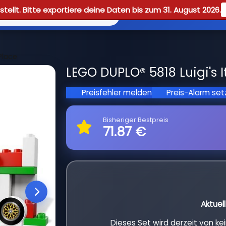
tellt. Bitte exportiere deine Daten bis zum 31. August 2026.
Reviews
Guid
 Place
LEGO DUPLO® 5818 Luigi's I
Preisfehler melden
Preis-Alarm se
Bisheriger Bestpreis
71.87 €
Aktuel
Dieses Set wird derzeit von k