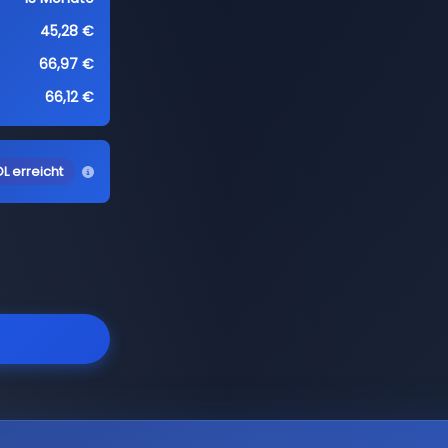
45,28 €
66,97 €
66,12 €
L erreicht