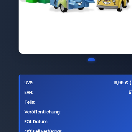
UVP:
19,99 € (
EAN:
5
Teile:
Veröffentlichung:
EOL Datum:
Offiziell verfügbar: