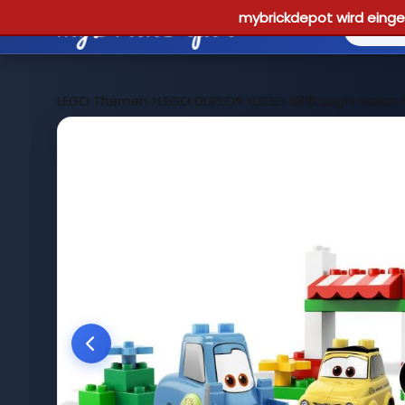
mybrickdepot wird einges
LEGO Themen
>
LEGO DUPLO®
>
LEGO 5818 Luigi's Italian