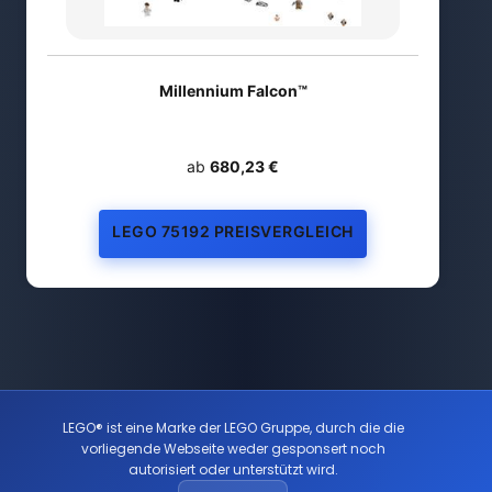
Millennium Falcon™
ab
680,23 €
LEGO 75192 PREISVERGLEICH
LEGO® ist eine Marke der LEGO Gruppe, durch die die
vorliegende Webseite weder gesponsert noch
autorisiert oder unterstützt wird.