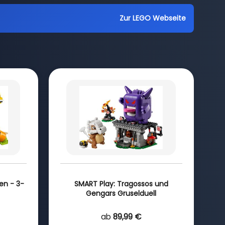
Zur LEGO Webseite
en - 3-
SMART Play: Tragossos und
Gengars Gruselduell
ab
89,99 €