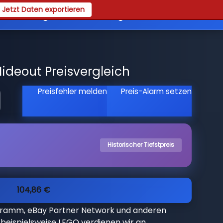
Jetzt Daten exportieren
es
Registrieren
Login
ideout Preisvergleich
Preisfehler melden
Preis-Alarm setzen
Historischer Tiefstpreis
104,86 €
gramm, eBay Partner Network und anderen
beispielsweise LEGO verdienen wir an