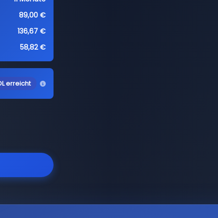
89,00 €
136,67 €
58,82 €
L erreicht