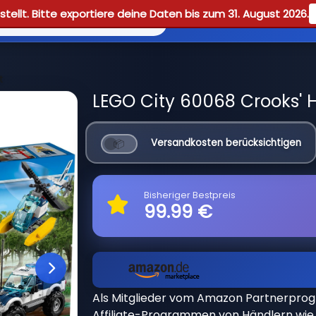
tellt. Bitte exportiere deine Daten bis zum 31. August 2026.
Reviews
Guid
t
LEGO City 60068 Crooks' H
Versandkosten berücksichtigen
Bisheriger Bestpreis
99.99 €
Als Mitglieder vom Amazon Partnerpro
Affiliate-Programmen von Händlern wie 