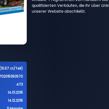
qualifizierten Verkäufen, die ihr über Li
unserer Website abschließt.
10.57 ct/Teil)
702015350570
473
14.01.2015
14.12.2015
11 Monate