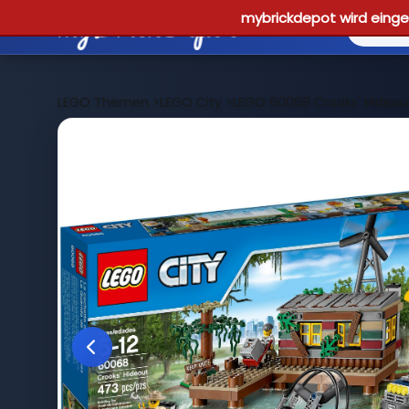
mybrickdepot wird einges
LEGO Themen
>
LEGO City
>
LEGO 60068 Crooks' Hideou