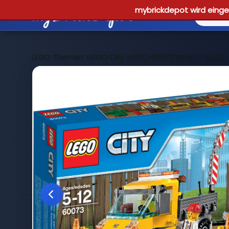
mybrickdepot wird einges
LEGO Themen
>
LEGO City
>
LEGO 60073 Service Truck