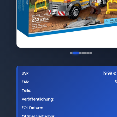
UVP:
19,99 €
EAN:
5
Teile:
Veröffentlichung:
EOL Datum:
Offiziell verfügbar: