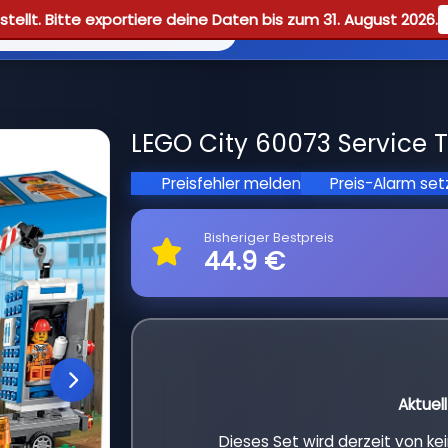
tellt. Bitte exportiere deine Daten bis zum 31. August 2026.
Reviews
Guid
LEGO City 60073 Service T
Preisfehler melden
Preis-Alarm se
Bisheriger Bestpreis
44.9 €
Aktuel
Dieses Set wird derzeit von k