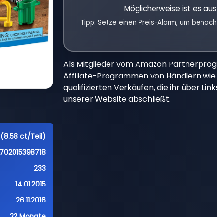
Möglicherweise ist es aus
Tipp: Setze einen Preis-Alarm, um benach
Als Mitglieder vom Amazon Partnerpro
Affiliate-Programmen von Händlern wie 
qualifizierten Verkäufen, die ihr über Li
unserer Website abschließt.
 (8.58 ct/Teil)
702015398718
233
14.01.2015
26.11.2016
22 Monate