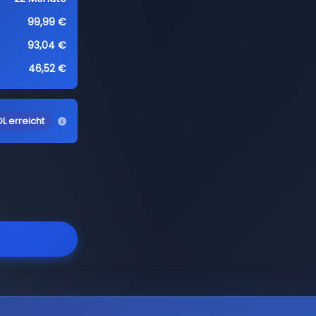
99,99 €
93,04 €
46,52 €
L erreicht