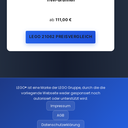
ab
111,00 €
LEGO 21062 PREISVERGLEICH
LEGO® ist eine Marke der LEGO Gruppe, durch die die
vorliegende Webseite weder gesponsert noch
autorisiert oder unterstützt wird.
Impressum
AGB
Datenschutzerklärung