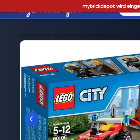
mybrickdepot wird einges
LEGO Themen
>
LEGO City
>
LEGO 60105 Fire ATV