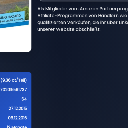
Als Mitglieder vom Amazon Partnerpro
Affiliate-Programmen von Händlern wie 
qualifizierten Verkäufen, die ihr über Li
unserer Website abschließt.
(9.36 ct/Teil)
5702015591737
64
27.12.2015
08.12.2016
12 Monate