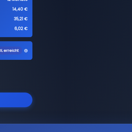
14,40 €
35,21 €
6,02 €
L erreicht