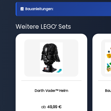
Bauanleitungen:
Weitere LEGO
Sets
®
Darth Vader™ Helm
Bau
ab
49,99 €