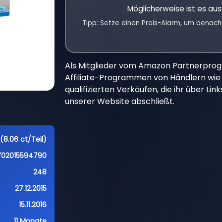
Möglicherweise ist es aus
Tipp: Setze einen Preis-Alarm, um benach
Als Mitglieder vom Amazon Partnerpro
Affiliate-Programmen von Händlern wie 
qualifizierten Verkäufen, die ihr über Li
unserer Website abschließt.
(8.06 ct/Teil)
702015594790
248
27.12.2015
15.11.2016
11 Monate