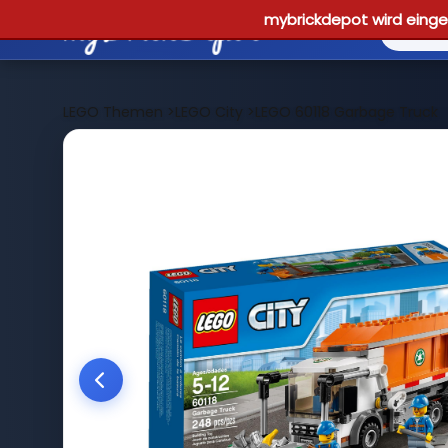
mybrickdepot wird einges
LEGO Themen
>
LEGO City
>
LEGO 60118 Garbage Truck