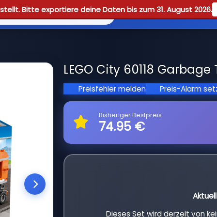
tellt. Bitte exportiere deine Daten bis zum 31. August 2026.
Reviews
Guid
LEGO City 60118 Garbage T
Preisfehler melden
Preis-Alarm se
Bisheriger Bestpreis
74.95 €
Aktuel
Dieses Set wird derzeit von k