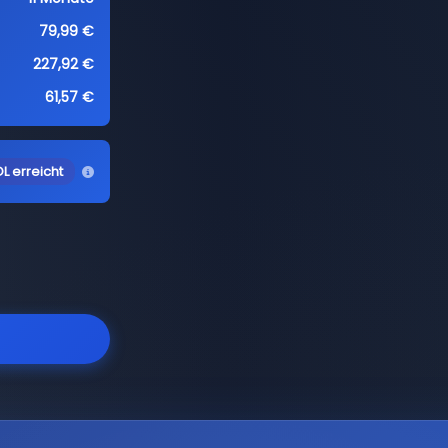
79,99 €
227,92 €
61,57 €
L erreicht