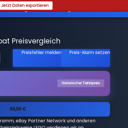
Jetzt Daten exportieren
es
Registrieren
Login
oat Preisvergleich
Preisfehler melden
Preis-Alarm setzen
Historischer Tiefstpreis
69,99 €
gramm, eBay Partner Network und anderen
beispielsweise LEGO verdienen wir an