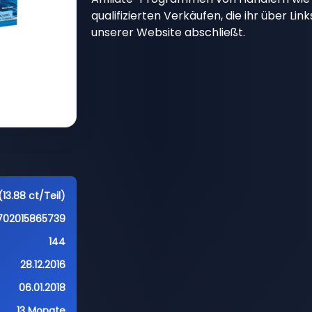
qualifizierten Verkäufen, die ihr über Li
unserer Website abschließt.
(13.88 ct/Teil)
702015865739
144
28.12.2016
06.01.2018
13 Monate