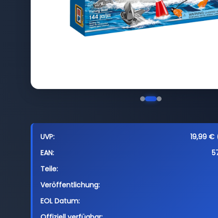
UVP:
19,99 € 
EAN:
5
Teile:
Veröffentlichung:
EOL Datum:
Offiziell verfügbar: