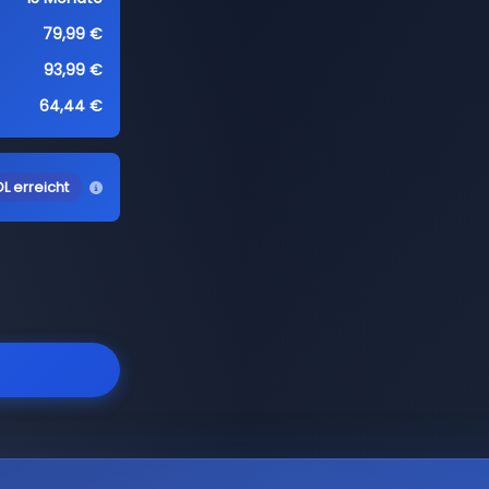
79,99 €
93,99 €
64,44 €
L erreicht