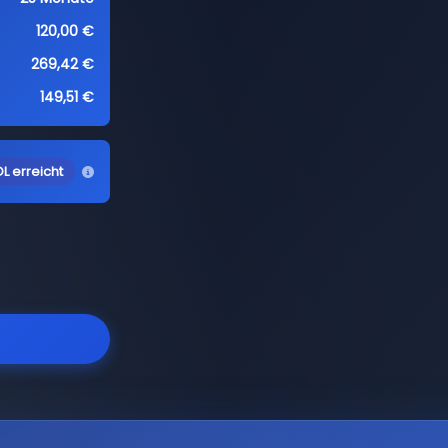
120,00 €
269,42 €
149,51 €
L erreicht