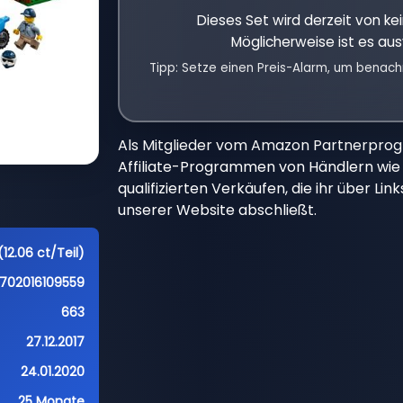
Dieses Set wird derzeit von k
Möglicherweise ist es aus
Tipp: Setze einen Preis-Alarm, um benach
Als Mitglieder vom Amazon Partnerpro
Affiliate-Programmen von Händlern wie 
qualifizierten Verkäufen, die ihr über Li
unserer Website abschließt.
12.06 ct/Teil)
702016109559
663
27.12.2017
24.01.2020
25 Monate