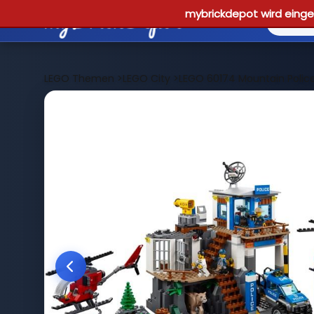
mybrickdepot wird einges
LEGO Themen
>
LEGO City
>
LEGO 60174 Mountain Polic