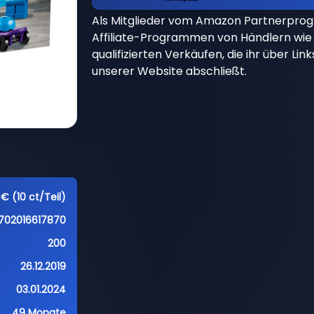
Als Mitglieder vom Amazon Partnerpro
Affiliate-Programmen von Händlern wie 
qualifizierten Verkäufen, die ihr über Li
unserer Website abschließt.
 € (10 ct/Teil)
702016617870
200
26.12.2019
03.01.2024
49 Monate