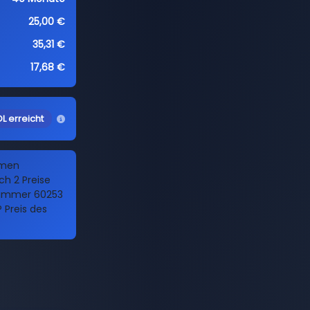
25,00 €
35,31 €
17,68 €
L erreicht
amen
ch 2 Preise
 Nummer 60253
 Preis des