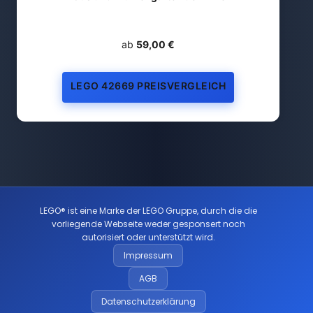
ab
59,00 €
LEGO 42669 PREISVERGLEICH
LEGO® ist eine Marke der LEGO Gruppe, durch die die
vorliegende Webseite weder gesponsert noch
autorisiert oder unterstützt wird.
Impressum
AGB
Datenschutzerklärung