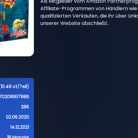
Als Mitglieder vom Amazon Partnerpro
Affiliate-Programmen von Händlern wie 
qualifizierten Verkäufen, die ihr über Li
unserer Website abschließt.
10.49 ct/Teil)
702016617986
286
02.06.2020
14.12.2021
18 Monate