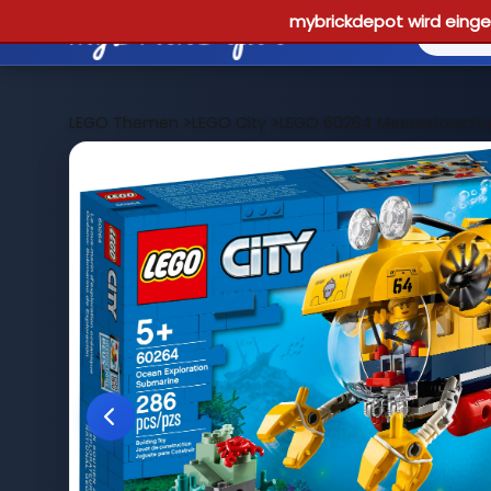
mybrickdepot wird einges
LEGO Themen
>
LEGO City
>
LEGO 60264 Meeresforsch