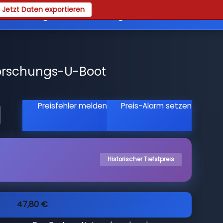
Jetzt Daten exportieren
es
Registrieren
Login
orschungs-U-Boot
Preisfehler melden
Preis-Alarm setzen
Historischer Tiefstpreis
47,80 €