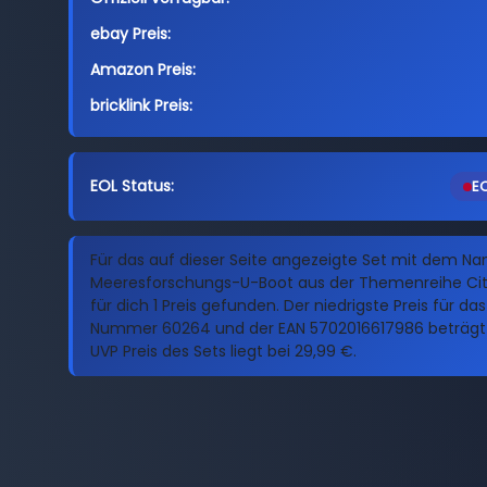
ebay Preis:
Amazon Preis:
bricklink Preis:
EOL Status:
EO
Für das auf dieser Seite angezeigte Set mit dem N
Meeresforschungs-U-Boot aus der Themenreihe Cit
für dich 1 Preis gefunden. Der niedrigste Preis für da
Nummer 60264 und der EAN 5702016617986 beträgt 
UVP Preis des Sets liegt bei 29,99 €.