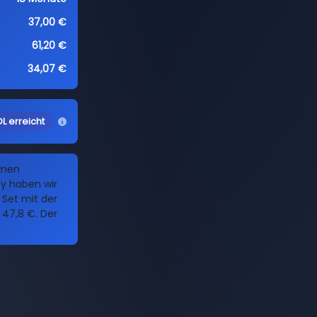
37,00 €
61,20 €
34,07 €
L erreicht
amen
y haben wir
s Set mit der
47,8 €. Der