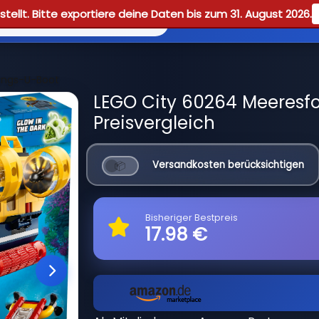
tellt. Bitte exportiere deine Daten bis zum 31. August 2026.
Reviews
Guid
ungs-U-Boot
LEGO City 60264 Meeresf
Preisvergleich
Versandkosten berücksichtigen
Bisheriger Bestpreis
17.98 €