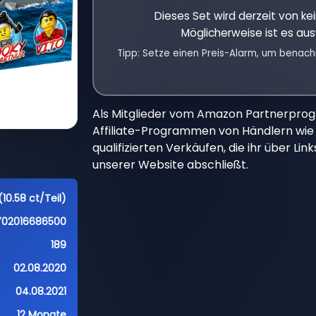
Dieses Set wird derzeit von k
Möglicherweise ist es aus
Tipp: Setze einen Preis-Alarm, um benach
Als Mitglieder vom Amazon Partnerpro
Affiliate-Programmen von Händlern wie 
qualifizierten Verkäufen, die ihr über Li
unserer Website abschließt.
(10.58 ct/Teil)
702016686500
189
02.08.2020
04.08.2021
12 Monate