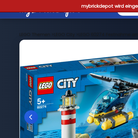
mybrickdepot wird einges
LEGO Themen
>
LEGO City
>
LEGO 60274 Festnahme am