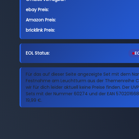
ebay Preis:
Amazon Preis:
bricklink Preis:
EOL Status:
EO
Für das auf dieser Seite angezeigte Set mit dem N
Festnahme am Leuchtturm aus der Themenreihe Ci
wir für dich leider aktuell keine Preise finden. Der UVP
Sets mit der Nummer 60274 und der EAN 5702016686
19,99 €.