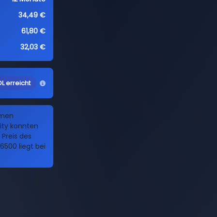
34,49 €
61,80 €
32,03 €
L erreicht
amen
ty konnten
 Preis des
500 liegt bei