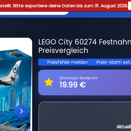
tellt. Bitte exportiere deine Daten bis zum 31. August 2026.
Reviews
Guid
 Leuchtturm
LEGO City 60274 Festna
Preisvergleich
Preisfehler melden
Preis-Alarm se
Bisheriger Bestpreis
19.99 €
Aktuel