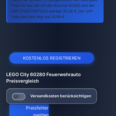
Preis für das Set mit der Nummer 60280 und der
EAN 5702016911534 beträgt 35,98 €. Der UVP
Preis des Sets liegt bei 19,99 €.
KOSTENLOS REGISTRIEREN
LEGO City 60280 Feuerwehrauto
Preisvergleich
Versandkosten berücksichtigen
Preisfehler
melden